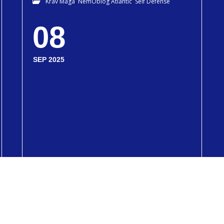
Krav Maga
,
NemOblog Atlantic
,
Self Défense
08
SEP 2025
CLÉS ARTICULAIRES ET SELF-
DÉFENSE : MYTHE OU RÉALITÉ
?