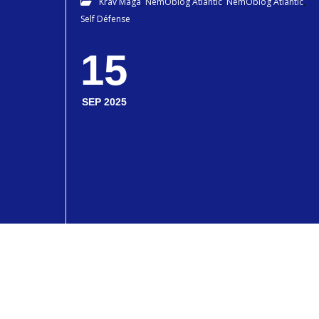
Krav Maga
,
NemOblog Atlantic
,
NemOblog Atlantic
,
Self Défense
15
SEP 2025
KRAV MAGA ET SELF-DÉFENSE :
COMMENT RÉAGIR FACE À UNE